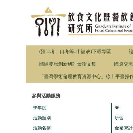
跳
到
主
要
內
容
區
(預口考、口考等..申請表)下載專區
國際餐旅創新研討會論文集
國際交流
「臺灣學術倫理教育資源中心」線上平臺操
參與活動服務
學年度
96
活動類別
研習
活動名稱
金豬36