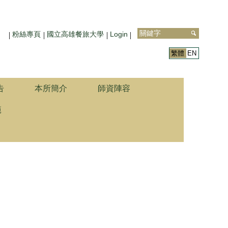
粉絲專頁
國立高雄餐旅大學
Login
繁體
EN
告
本所簡介
師資陣容
範