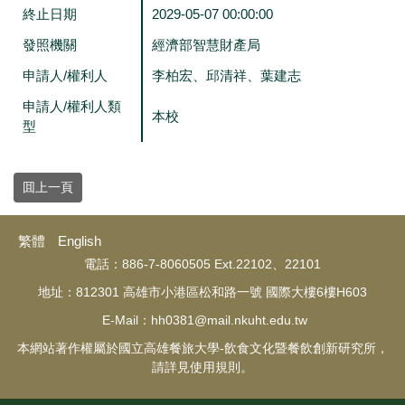
終止日期
2029-05-07 00:00:00
發照機關
經濟部智慧財產局
申請人/權利人
李柏宏、邱清祥、葉建志
申請人/權利人類
本校
型
囬上一頁
繁體
English
電話：886-7-8060505 Ext.22102、22101
地址：812301 高雄市小港區松和路一號 國際大樓6樓H603
E-Mail：hh0381@mail.nkuht.edu.tw
本網站著作權屬於國立高雄餐旅大學-飲食文化暨餐飲創新研究所，
請詳見使用規則。