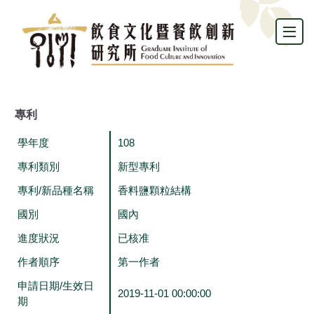
跳
到
主
要
內
容
區
專利
學年度
108
專利類別
新型專利
專利/新品種名稱
香料鹽顆粒結構
國別
國內
進度狀況
已核准
作者順序
第一作者
申請日期/生效日
2019-11-01 00:00:00
期