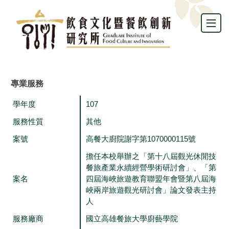
跳
到
主
要
內
容
區
專業服務
學年度
107
服務性質
其他
案號
高餐大廚院謝字第1070000115號
擔任本校舉辦之「第十八屆觀光休閒技
餐旅產業永續經營學術研討會」、「第
案名
四屆海峽旅遊教育聯盟年會暨第八屆海
峽兩岸旅遊觀光研討會」論文發表主持
人
服務廠商
國立高雄餐旅大學廚藝學院