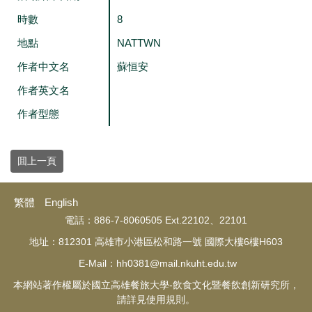
時數
8
地點
NATTWN
作者中文名
蘇恒安
作者英文名
作者型態
囬上一頁
繁體
English
電話：886-7-8060505 Ext.22102、22101
地址：812301 高雄市小港區松和路一號 國際大樓6樓H603
E-Mail：hh0381@mail.nkuht.edu.tw
本網站著作權屬於國立高雄餐旅大學-飲食文化暨餐飲創新研究所，
請詳見使用規則。