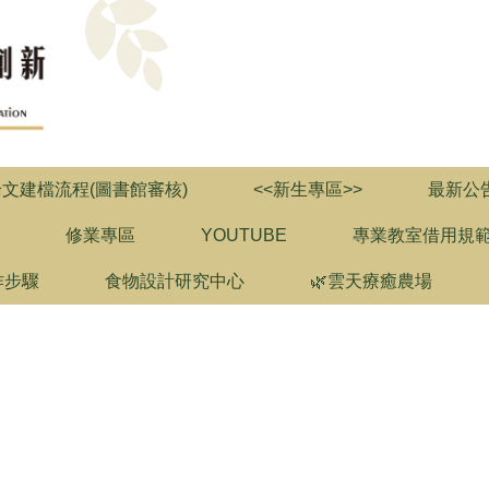
論文建檔流程(圖書館審核)
<<新生專區>>
最新公
修業專區
YOUTUBE
專業教室借用規
作步驟
食物設計研究中心
🌿雲天療癒農場