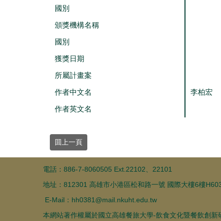
國別
頒獎機構名稱
國別
獲獎日期
所屬計畫案
作者中文名
李柏宏
作者英文名
囬上一頁
電話：886-7-8060505 Ext.22102、22101
地址：812301 高雄市小港區松和路一號 國際大樓6樓H60
E-Mail：hh0381@mail.nkuht.edu.tw
本網站著作權屬於國立高雄餐旅大學-飲食文化暨餐飲創新