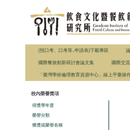
跳
到
主
要
內
容
區
(預口考、口考等..申請表)下載專區
國際餐旅創新研討會論文集
國際交流
「臺灣學術倫理教育資源中心」線上平臺操
校內榮譽獎項
得獎學年度
榮譽分類
獲獎或榮譽名稱