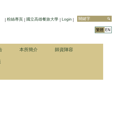
粉絲專頁
國立高雄餐旅大學
Login
繁體
EN
告
本所簡介
師資陣容
範